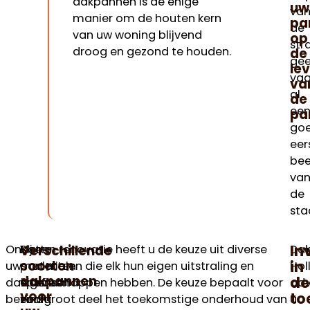
dakpannen is de enige
uw
van
manier om de houten kern
pa
de
van uw woning blijvend
op
str
droog en gezond te houden.
de
gee
le
vaa
va
al
de
ee
pa
go
eer
bee
va
de
sta
In
Verschillende
Onder
Natte
Bij een renovatie heeft u de keuze uit diverse
Dak
in
soorten
uw
panlatten
materialen die elk hun eigen uitstraling en
Hol
dakpannen
de
dakpannen
worden
eigenschappen hebben. De keuze bepaalt voor
adv
voor
to
bevindt
zacht
een groot deel het toekomstige onderhoud van
u