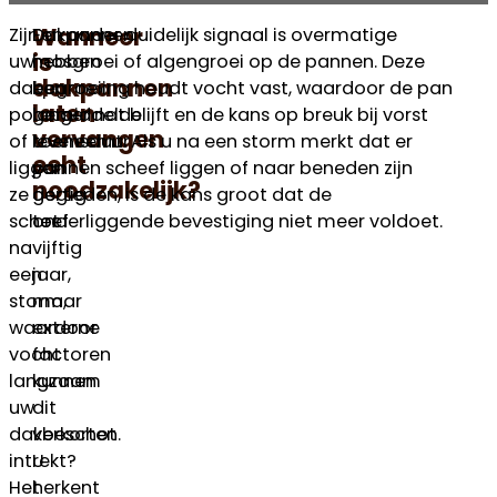
Wanneer
Zijn
Dakpannen
Een ander duidelijk signaal is overmatige
is
uw
hebben
mosgroei of algengroei op de pannen. Deze
dakpannen
dakpannen
een
begroeiing houdt vocht vast, waardoor de pan
laten
poreus
gemiddelde
langer nat blijft en de kans op breuk bij vorst
vervangen
of
levensduur
toeneemt. Als u na een storm merkt dat er
echt
liggen
van
pannen scheef liggen of naar beneden zijn
noodzakelijk?
ze
dertig
gegleden, is de kans groot dat de
scheef
tot
onderliggende bevestiging niet meer voldoet.
na
vijftig
een
jaar,
storm,
maar
waardoor
externe
vocht
factoren
langzaam
kunnen
uw
dit
dakbeschot
verkorten.
intrekt?
U
Het
herkent