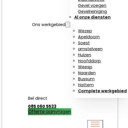
Gevel voegen
Gevelreiniging
Al onze diensten
Ons werkgebied
Wezep
Apeldoorn
Soest
amstelveen
Huizen
Hoofddorp
Weesp
Naarden
Bussum
Hattem
Complete werkgebied
Bel direct
085 060 5533
Offerte aanvragen