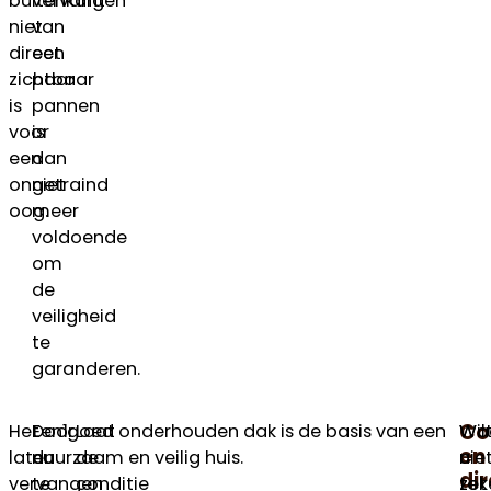
buitenkant
vervangen
niet
van
direct
een
zichtbaar
paar
is
pannen
voor
is
een
dan
ongetraind
niet
oog.
meer
voldoende
om
de
veiligheid
te
garanderen.
Co
Het
Door
Een goed onderhouden dak is de basis van een
Laat
Wa
Wil
en
laten
nu
duurzaam en veilig huis.
de
nie
u
di
vervangen
te
conditie
tot
zek