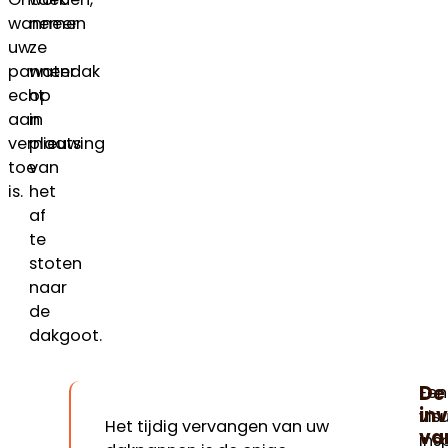
wanneer
nemen
uw
ze
pannendak
water
echt
op
aan
in
vernieuwing
plaats
toe
van
is.
het
af
te
stoten
naar
de
dakgoot.
De
Een
in
vis
Het tijdig vervangen van uw
va
ins