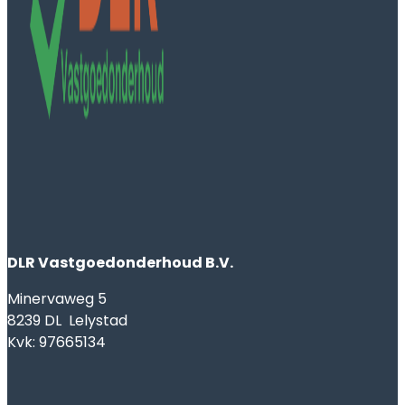
DLR Vastgoedonderhoud B.V.
Minervaweg 5
8239 DL Lelystad
Kvk: 97665134