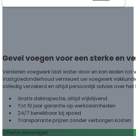
Gevel voegen voor een sterke en v
Versleten voegwerk laat water door en kan leiden tot
Vastgoedonderhoud vernieuwt uw voegwerk vakkundig 
volledig verzekerd en altijd persoonlijk advies over he
Gratis dakinspectie, altijd vrijblijvend
Tot 10 jaar garantie op werkzaamheden
24/7 bereikbaar bij spoed
Transparante prijzen zonder verborgen kosten
Offerte aanvragen