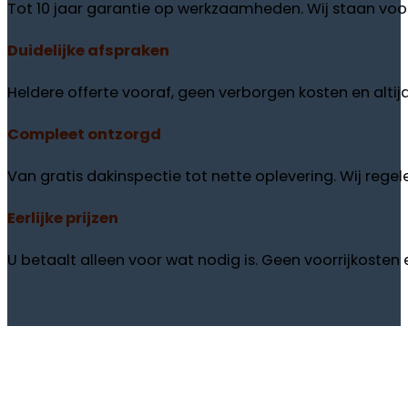
Tot 10 jaar garantie op werkzaamheden. Wij staan voor
Duidelijke
afspraken
Heldere offerte vooraf, geen verborgen kosten en altij
Compleet
ontzorgd
Van gratis dakinspectie tot nette oplevering. Wij regele
Eerlijke
prijzen
U betaalt alleen voor wat nodig is. Geen voorrijkosten en