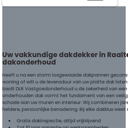
Uw vakkundige dakdekker in Raalt
dakonderhoud
Heeft u na een storm losgewaaide dakpannen geconst
woning of wilt u de levensduur van uw platte dak laten
biedt DLR Vastgoedonderhoud u de zekerheid van een 
onderhouden dak vormt het fundament van een veilig
schade aan uw muren en interieur. Wij combineren jare
heldere, persoonlijke benadering. Bij elke dakklus weet
Gratis dakinspectie, altijd vrijblijvend
Tot 10 jaar garantie op werkzaamheden