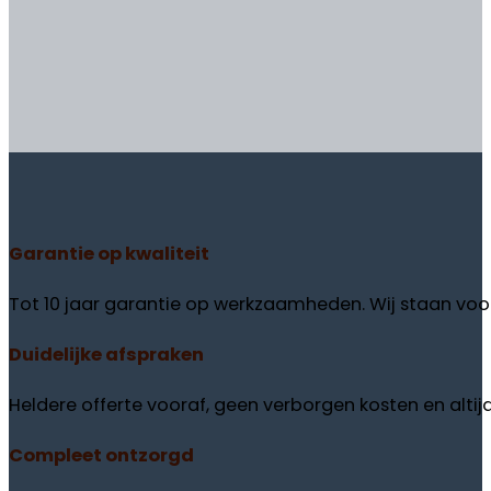
Garantie
op kwaliteit
Tot 10 jaar garantie op werkzaamheden. Wij staan voor
Duidelijke
afspraken
Heldere offerte vooraf, geen verborgen kosten en altij
Compleet
ontzorgd