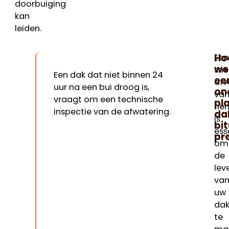
doorbuiging
kan
leiden.
Ho
Een
we
sne
Een dak dat niet binnen 24
ee
afv
uur na een bui droog is,
on
va
vraagt om een technische
pl
he
inspectie van de afwatering.
da
is
bi
ess
pr
om
de
lev
va
uw
dak
te