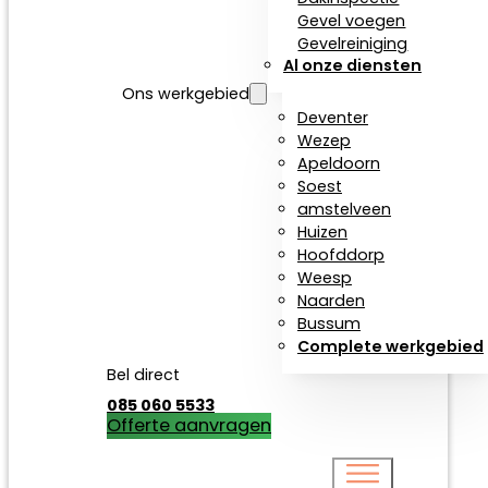
Gevel voegen
Gevelreiniging
Al onze diensten
Ons werkgebied
Deventer
Wezep
Apeldoorn
Soest
amstelveen
Huizen
Hoofddorp
Weesp
Naarden
Bussum
Complete werkgebied
Bel direct
085 060 5533
Offerte aanvragen