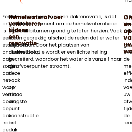
max
On
Hemelwaterafvoer
Een
Het
Wanneer u kiest voor een dakrenovatie, is dat
DLR
en
verbeteren
onderuitloop
grote
het ideale moment om de hemelwaterafvoer
Va
tijdens
op
is
voordeel
plat dak bitumen grondig te laten herzien. Vaak
adv
een
va
een
van
is een gebrekkig afschot de reden dat er water
u
renovatie
u
essentieel
een
blijft staan. Door het plaatsen van
gr
wa
onderdeel
onderuitloop
afschotisolatie wordt er een lichte helling
ove
dat
is
gecreëerd, waardoor het water als vanzelf naar
de
zorgt
dat
de afvoerpunten stroomt.
me
dat
deze
eff
het
vaak
ind
water
op
va
verticaal
het
uw
door
laagste
afv
de
punt
tij
dakconstructie
van
de
naar
het
ren
de
dak