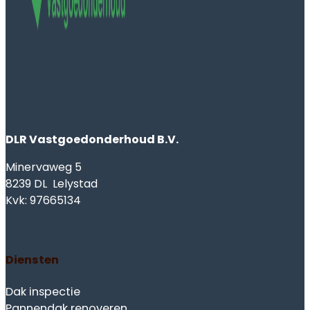
Dak isolatie
Schoorsteen renovatie
Alle diensten
Over ons
Over ons
Werkgebied
Alle berichten
Contact opnemen
Offerte aanvragen
Werktijden
24/7 bereikbaar
Direct contact? Bel ons