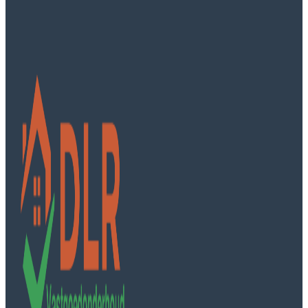
DLR Vastgoedonderhoud B.V.
Minervaweg 5
8239 DL Lelystad
Kvk: 97665134
Diensten
Dak inspectie
Pannendak renoveren