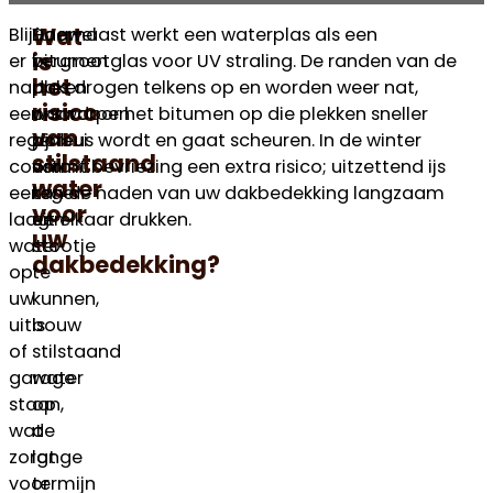
Wat
Blijft
Hoewel
Daarnaast werkt een waterplas als een
is
er
bitumen
vergrootglas voor UV straling. De randen van de
het
na
daken
plas drogen telkens op en worden weer nat,
risico
een
ontworpen
waardoor het bitumen op die plekken sneller
van
regenbui
zijn
poreus wordt en gaat scheuren. In de winter
stilstaand
constant
om
vormt bevriezing een extra risico; uitzettend ijs
water
een
tegen
kan de naden van uw dakbedekking langzaam
voor
laag
een
uit elkaar drukken.
uw
water
stootje
dakbedekking?
op
te
uw
kunnen,
uitbouw
is
of
stilstaand
garage
water
staan,
op
wat
de
zorgt
lange
voor
termijn