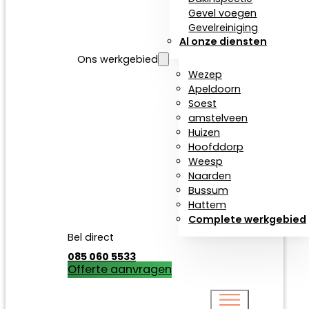
Gevel voegen
Gevelreiniging
Al onze diensten
Ons werkgebied
Wezep
Apeldoorn
Soest
amstelveen
Huizen
Hoofddorp
Weesp
Naarden
Bussum
Hattem
Complete werkgebied
Bel direct
085 060 5533
Offerte aanvragen