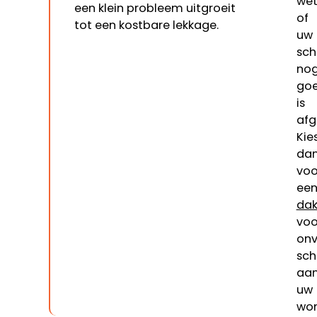
we
een klein probleem uitgroeit
of
tot een kostbare lekkage.
uw
sch
no
go
is
afg
Kie
da
voo
ee
dak
vo
onv
sc
aa
uw
won