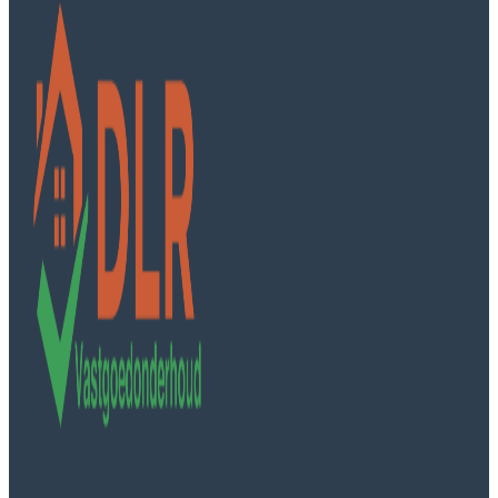
DLR Vastgoedonderhoud B.V.
Minervaweg 5
8239 DL Lelystad
Kvk: 97665134
Diensten
Dak inspectie
Pannendak renoveren
Dak isolatie
Schoorsteen renovatie
Alle diensten