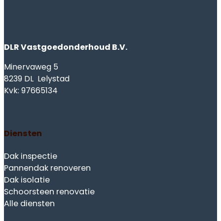
Over ons
Over ons
Werkgebied
Alle berichten
Contact opnemen
Offerte aanvragen
Werktijden
24/7 bereikbaar
Direct contact? Bel ons
Bel: 085 060 5533
Copyright 2026 © DLR Vastgoedonderhoud