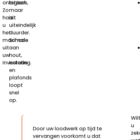
ontstaan.
logisch,
Zo
maar
haalt
is
u
uiteindelijk
het
duurder.
maximale
Schade
uit
aan
uw
hout,
investering.
isolatie
en
plafonds
loopt
snel
op.
Wil
u
Door uw loodwerk op tijd te
zek
vervangen voorkomt u dat