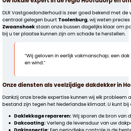
Uw lokale expert in de regio Hoofddorp en o
DLR Vastgoedonderhoud is zeer goed bekend met de wo
centraal gelegen buurt
Toolenburg
, wij weten precie
Zwaanshoek
staan onze bussen dagelijks klaar om par
bij u ter plaatse kunnen zijn om schade te herstellen.
“Wij geloven in eerlijk vakmanschap; een d
en wind.”
Onze diensten als veelzijdige dakdekker in H
Dankzij onze brede expertise kunnen wij elk probleem
bestand zijn tegen het Nederlandse klimaat. U kunt bij
Daklekkage repareren
:
Wij sporen de bron van d
Dakcoating:
Verleng de levensduur van uw dakpa
Dakinspectie:
Een periodieke controle is de best