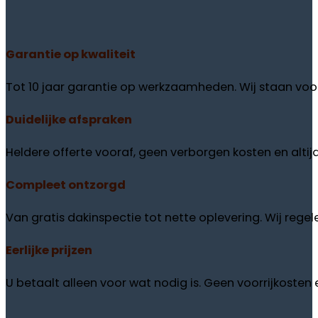
Garantie
op kwaliteit
Tot 10 jaar garantie op werkzaamheden. Wij staan voor
Duidelijke
afspraken
Heldere offerte vooraf, geen verborgen kosten en altij
Compleet
ontzorgd
Van gratis dakinspectie tot nette oplevering. Wij regele
Eerlijke
prijzen
U betaalt alleen voor wat nodig is. Geen voorrijkosten en