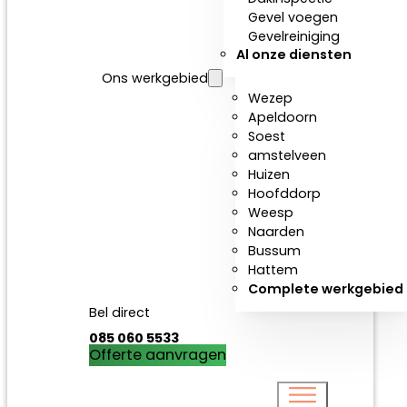
Gevel voegen
Gevelreiniging
Al onze diensten
Ons werkgebied
Wezep
Apeldoorn
Soest
amstelveen
Huizen
Hoofddorp
Weesp
Naarden
Bussum
Hattem
Complete werkgebied
Bel direct
085 060 5533
Offerte aanvragen