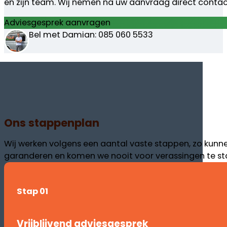
en zijn team. Wij nemen na uw aanvraag direct contac
Adviesgesprek aanvragen
Bel met Damian: 085 060 5533
Ons stappenplan
Wij werken volgens een aantal vaste stappen, zo kunn
garanderen en komen we nooit voor verassingen te st
Stap 01
Vrijblijvend adviesgesprek