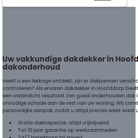
Uw vakkundige dakdekker in Hoofd
dakonderhoud
Heeft u een lekkage ontdekt, zijn er dakpannen verscho
controleren? Als ervaren dakdekker in Hoofddorp bie
een waterdicht resultaat. Een goed onderhouden dak is
onnodige schade aan de rest van uw woning. Wij comb
persoonlijke aanpak, zodat u altijd precies weet waar u
Gratis dakinspectie, altijd vrijblijvend
Tot 10 jaar garantie op werkzaamheden
24/7 bereikbaar bij spoed