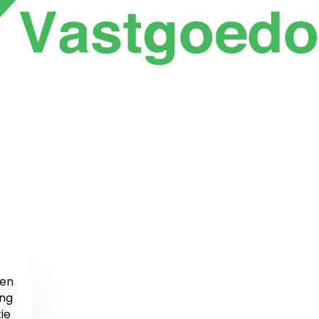
en
ng
ie