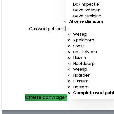
Dakinspectie
Gevel voegen
Gevelreiniging
Al onze diensten
Ons werkgebied
Wezep
Apeldoorn
Soest
amstelveen
Huizen
Hoofddorp
Weesp
Naarden
Bussum
Hattem
Complete werkgeb
Offerte aanvragen