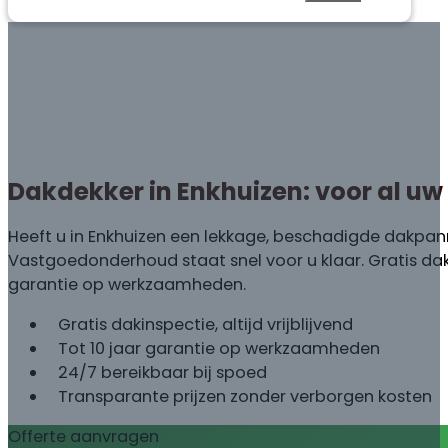
Dakdekker in Enkhuizen: voor al u
Heeft u in Enkhuizen een lekkage, beschadigde dakpann
Vastgoedonderhoud staat snel voor u klaar. Gratis daki
garantie op werkzaamheden.
Gratis dakinspectie, altijd vrijblijvend
Tot 10 jaar garantie op werkzaamheden
24/7 bereikbaar bij spoed
Transparante prijzen zonder verborgen kosten
Offerte aanvragen