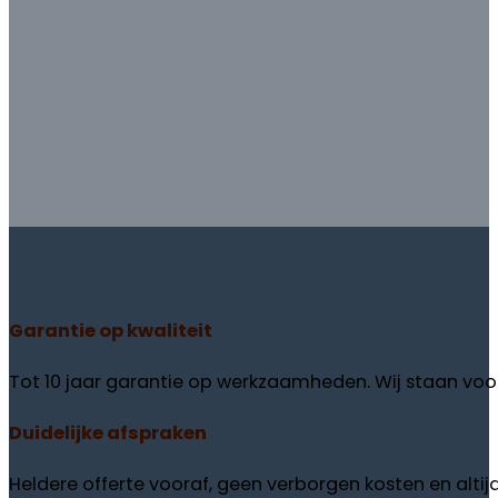
Garantie
op kwaliteit
Tot 10 jaar garantie op werkzaamheden. Wij staan voor
Duidelijke
afspraken
Heldere offerte vooraf, geen verborgen kosten en altij