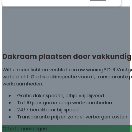
Dakraam plaatsen door vakkundig
Wilt u meer licht en ventilatie in uw woning? DLR Va
waterdicht. Gratis dakinspectie vooraf, transparante pr
werkzaamheden.
Gratis dakinspectie, altijd vrijblijvend
Tot 10 jaar garantie op werkzaamheden
24/7 bereikbaar bij spoed
Transparante prijzen zonder verborgen kosten
Offerte aanvragen