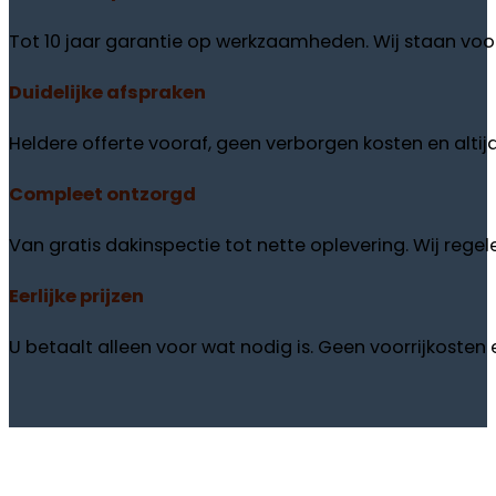
Tot 10 jaar garantie op werkzaamheden. Wij staan voor
Duidelijke
afspraken
Heldere offerte vooraf, geen verborgen kosten en altij
Compleet
ontzorgd
Van gratis dakinspectie tot nette oplevering. Wij regele
Eerlijke
prijzen
U betaalt alleen voor wat nodig is. Geen voorrijkosten en