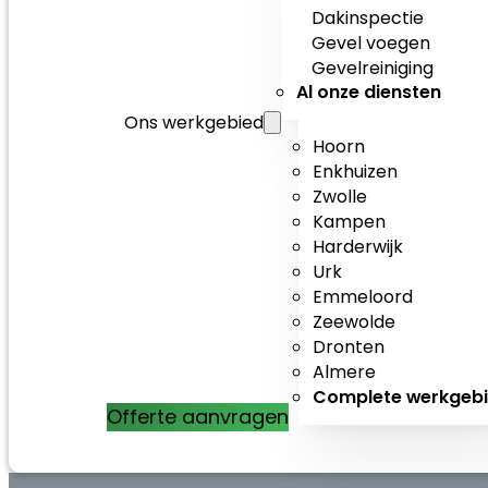
Dakinspectie
Gevel voegen
Gevelreiniging
Al onze diensten
Ons werkgebied
Hoorn
Enkhuizen
Zwolle
Kampen
Harderwijk
Urk
Emmeloord
Zeewolde
Dronten
Almere
Complete werkgeb
Offerte aanvragen