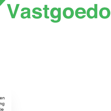
en
ng
ie