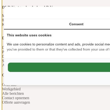
DLR Vastgoedonderhoud B.V.
Minervaweg 5
8239 DL Lelystad
Consent
Kvk: 97665134
This website uses cookies
Diensten
We use cookies to personalize content and ads, provide social medi
Dak inspectie
you've provided to them or that they've collected from your use of t
Pannendak renoveren
Dak isolatie
Schoorsteen renovatie
Alle diensten
Over ons
Over ons
Werkgebied
Alle berichten
Contact opnemen
Offerte aanvragen